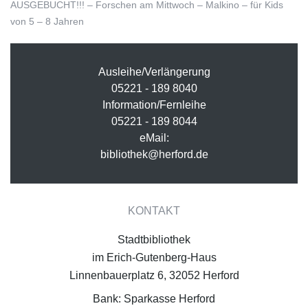
AUSGEBUCHT!!! – Forschen am Mittwoch – Malkino – für Kids
von 5 – 8 Jahren
Ausleihe/Verlängerung
05221 - 189 8040
Information/Fernleihe
05221 - 189 8044
eMail:
bibliothek@herford.de
KONTAKT
Stadtbibliothek
im Erich-Gutenberg-Haus
Linnenbauerplatz 6, 32052 Herford
Bank: Sparkasse Herford