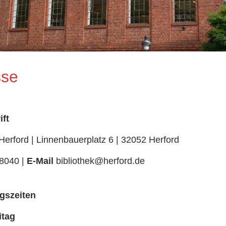
sse
ft
 Herford | Linnenbauerplatz 6 | 32052 Herford
8040 |
E-Mail
bibliothek@herford.de
gszeiten
itag