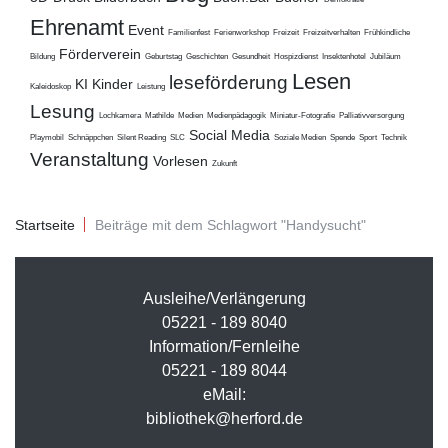
Ehrenamt
Event
Familienfest
Ferienworkshop
Freizeit
Freizeitverhalten
Frühkindliche
Förderverein
Bildung
Geburtstag
Geschichten
Gesundheit
Hospizdienst
Insektenhotel
Jubiläum
Lesen
leseförderung
KI
Kinder
Kaleidoskop
Leistung
Lesung
Lochkamera
Mathilde
Medien
Medienpädagogik
Miniatur-Fotografie
Palliativversorgung
Social Media
Playmobil
Schnäppchen
Silent Reading
SLC
Soziale Medien
Spende
Sport
Technik
Veranstaltung
Vorlesen
Zukunft
Startseite
Beiträge mit dem Schlagwort "Handysucht"
Ausleihe/Verlängerung
05221 - 189 8040
Information/Fernleihe
05221 - 189 8044
eMail:
bibliothek@herford.de