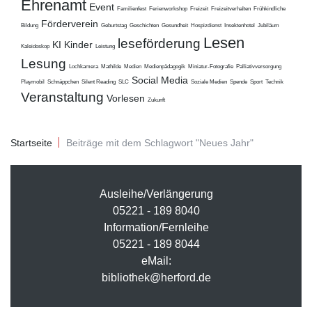
Ehrenamt
Event
Familienfest
Ferienworkshop
Freizeit
Freizeitverhalten
Frühkindliche
Förderverein
Bildung
Geburtstag
Geschichten
Gesundheit
Hospizdienst
Insektenhotel
Jubiläum
Lesen
leseförderung
KI
Kinder
Kaleidoskop
Leistung
Lesung
Lochkamera
Mathilde
Medien
Medienpädagogik
Miniatur-Fotografie
Palliativversorgung
Social Media
Playmobil
Schnäppchen
Silent Reading
SLC
Soziale Medien
Spende
Sport
Technik
Veranstaltung
Vorlesen
Zukunft
Startseite
Beiträge mit dem Schlagwort "Neues Jahr"
Ausleihe/Verlängerung
05221 - 189 8040
Information/Fernleihe
05221 - 189 8044
eMail:
bibliothek@herford.de