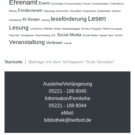
Ehrenamt
Event
Familienfest
Ferienworkshop
Freizeit
Freizeitverhalten
Frühkindliche
Förderverein
Bildung
Geburtstag
Geschichten
Gesundheit
Hospizdienst
Insektenhotel
Jubiläum
Lesen
leseförderung
KI
Kinder
Kaleidoskop
Leistung
Lesung
Lochkamera
Mathilde
Medien
Medienpädagogik
Miniatur-Fotografie
Palliativversorgung
Social Media
Playmobil
Schnäppchen
Silent Reading
SLC
Soziale Medien
Spende
Sport
Technik
Veranstaltung
Vorlesen
Zukunft
Startseite
Beiträge mit dem Schlagwort "Gute Vorsätze"
Ausleihe/Verlängerung
05221 - 189 8040
Information/Fernleihe
05221 - 189 8044
eMail:
bibliothek@herford.de