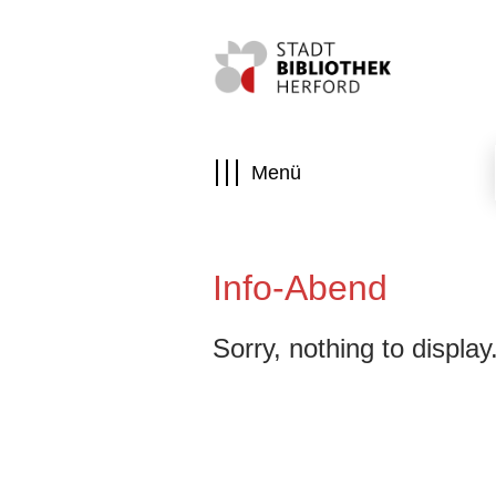
Menü
Visuelle
Assistenzsoftware
Info-Abend
öffnen.
Mit
der
Sorry, nothing to display
Tastatur
erreichbar
über
ALT
+
1