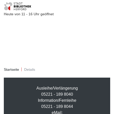
Heute von 11 - 16 Uhr geöffnet
Visuelle
Assistenzsoftware
öffnen.
Startseite
Details
Ausleihe/Verlängerung
05221 - 189 8040
Information/Fernleihe
05221 - 189 8044
eMail: